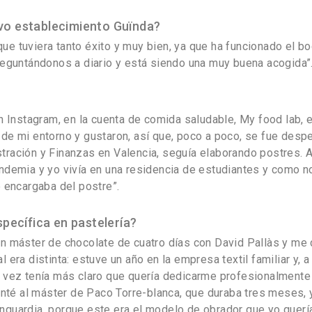
vo establecimiento Guïnda?
ue tuviera tanto éxito y muy bien, ya que ha funcionado el b
preguntándonos a diario y está siendo una muy buena acogida”
Instagram, en la cuenta de comida saludable, My food lab, e
de mi entorno y gustaron, así que, poco a poco, se fue desper
stración y Finanzas en Valencia, seguía elaborando postres.
andemia y yo vivía en una residencia de estudiantes y como n
encargaba del postre”.
ecífica en pastelería?
un máster de chocolate de cuatro días con David Pallàs y me 
 era distinta: estuve un año en la empresa textil familiar y, 
a vez tenía más claro que quería dedicarme profesionalmente 
té al máster de Paco Torre-blanca, que duraba tres meses, y
guardia, porque este era el modelo de obrador que yo quería a