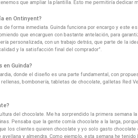
nemos que ampliar la plantilla. Esto me permitiría dedicar m
ía en Ontinyent?
s de forma inmediata. Guïnda funciona por encargo y este es
miendo que encarguen con bastante antelación, para garantiz
ería personalizada, con un trabajo detrás, que parte de la ide
alidad y la satisfacción final del comprador”.
s en Guïnda?
uardia, donde el diseño es una parte fundamental, con propu
tas rellenas, bombonería, tabletas de chocolate, galletas Red 
ate?
ultura del chocolate. Me ha sorprendido la primera semana l
as. Pensaba que la gente comía chocolate a la larga, porque 
e los clientes quieren chocolate y yo solo gasto chocolate 
de avellana y almendra. Como ejemplo, esta semana he tenid