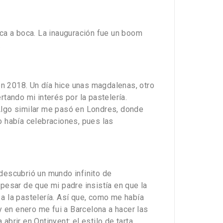
oca a boca. La inauguración fue un boom
.
n 2018. Un día hice unas magdalenas, otro
tando mi interés por la pastelería.
 Algo similar me pasó en Londres, donde
o había celebraciones, pues las
descubrió un mundo infinito de
a pesar de que mi padre insistía en que la
a la pastelería. Así que, como me había
 en enero me fui a Barcelona a hacer las
brir en Ontinyent: el estilo de tarta