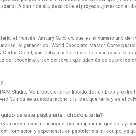
spañol. A partir de ahí, desarrollé el proyecto, junto con e
atería, el francés, Amaury Guichon, que es el número uno del 
usellas, el ganador del World Chocolate Master. Como pastel
y Cédric Grolet, que trabaja con cítricos. Los conozco a todo
ias del chocolate y son personas que además de su profesion
a?
PAM Studio. Me propusieron un listado de nombres y, entre t
ero Guïnda se ajustaba mucho a la idea que tenía y es el cul
quipo de esta pastelería--chocolatería?
o y superviso cada encargo y dos compañeras que me ayudan
a con formación y experiencia en pastelería a mi equipo, ya 