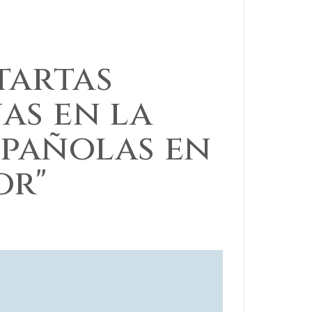
tartas
as en la
spañolas en
or"